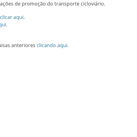
e ações de promoção do transporte cicloviário.
clicar aqui
.
qui
.
uisas anteriores
clicando aqui
.