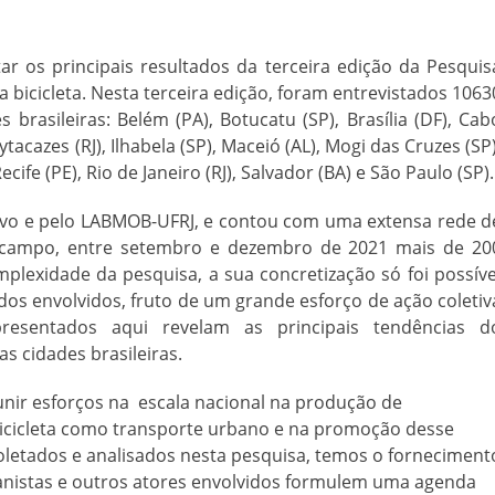
r os principais resultados da terceira edição da Pesquis
r a bicicleta. Nesta terceira edição, foram entrevistados 1063
s brasileiras: Belém (PA), Botucatu (SP), Brasília (DF), Cab
cazes (RJ), Ilhabela (SP), Maceió (AL), Mogi das Cruzes (SP)
Recife (PE), Rio de Janeiro (RJ), Salvador (BA) e São Paulo (SP).
tivo e pelo LABMOB-UFRJ, e contou com uma extensa rede d
 campo, entre setembro e dezembro de 2021 mais de 20
plexidade da pesquisa, a sua concretização só foi possíve
os envolvidos, fruto de um grande esforço de ação coletiv
apresentados aqui revelam as principais tendências d
s cidades brasileiras.
unir esforços na escala nacional na produção de
bicicleta como transporte urbano e na promoção desse
letados e analisados nesta pesquisa, temos o forneciment
banistas e outros atores envolvidos formulem uma agenda