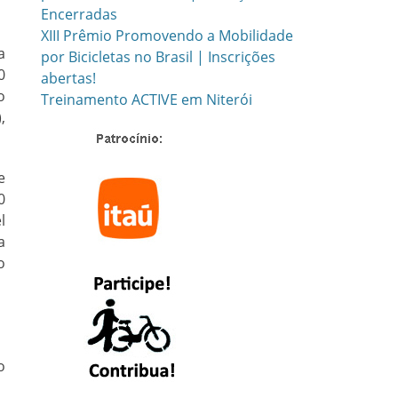
Encerradas
XIII Prêmio Promovendo a Mobilidade
a
por Bicicletas no Brasil | Inscrições
0
abertas!
o
Treinamento ACTIVE em Niterói
,
e
0
l
a
o
o