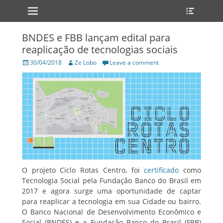
Primary Menu
Heade
Skip
Toggle
to
content
BNDES e FBB lançam edital para
reaplicação de tecnologias sociais
Posted
Author
30/04/2018
Ze Lobo
Leave a comment
on
O projeto Ciclo Rotas Centro, foi
certificado
como
Tecnologia Social pela Fundação Banco do Brasil em
2017 e agora surge uma oportunidade de captar
para reaplicar a tecnologia em sua Cidade ou bairro.
O Banco Nacional de Desenvolvimento Econômico e
Social (BNDES) e a Fundação Banco do Brasil (FBB)