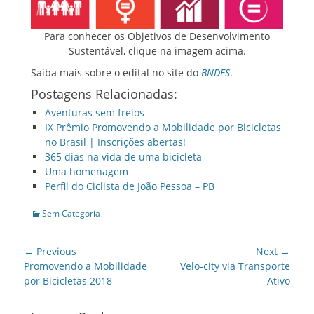
Para conhecer os Objetivos de Desenvolvimento
Sustentável, clique na imagem acima.
Saiba mais sobre o edital no site do
BNDES
.
Postagens Relacionadas:
Aventuras sem freios
IX Prêmio Promovendo a Mobilidade por Bicicletas
no Brasil | Inscrições abertas!
365 dias na vida de uma bicicleta
Uma homenagem
Perfil do Ciclista de João Pessoa – PB
Categories
Sem Categoria
Post
← Previous
Next →
navigation
Previous
Next
Promovendo a Mobilidade
Velo-city via Transporte
post:
post:
por Bicicletas 2018
Ativo