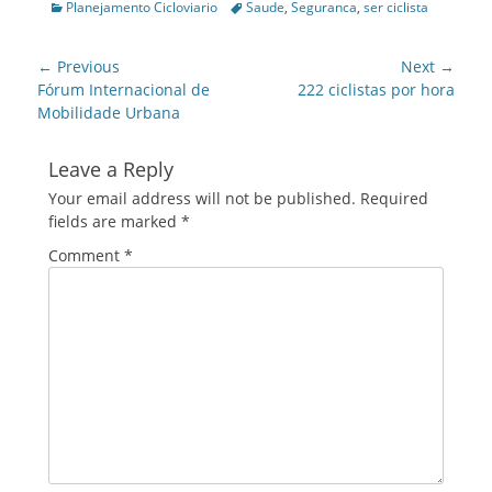
Categories
Tags
Planejamento Cicloviario
Saude
,
Seguranca
,
ser ciclista
Post
← Previous
Next →
navigation
Previous
Next
Fórum Internacional de
222 ciclistas por hora
post:
post:
Mobilidade Urbana
Leave a Reply
Your email address will not be published.
Required
fields are marked
*
Comment
*