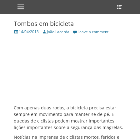
Primary Menu
Heade
Skip
Toggle
to
content
Tombos em bicicleta
Posted
Author
14/04/2013
João Lacerda
Leave a comment
on
Com apenas duas rodas, a bicicleta precisa estar
sempre em movimento para manter-se de pé. E
quedas de ciclistas podem mostrar importantes
lições importantes sobre a segurança das magrelas.
Notícias na imprensa de ciclistas mortos, feridos e