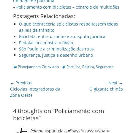
unidade de patrulha
–
Policiamento com bicicletas – controle de multidões
Postagens Relacionadas:
O que aconteceria se ciclistas respeitassem todas
as leis de trânsito
Bicicleta: entre o sonho e a disputa jurídica
Pedalar nos mostra o óbvio
São Paulo e a criminalização das ruas
Segurança, justiça e desenho urbano
Categories
Tags
Planejamento Cicloviario
Patrulha
,
Politica
,
Seguranca
Post
← Previous
Next →
navigation
Previous
Next
Ciclovias Integradoras da
O gigante chinês
post:
post:
Zona Oeste
4 thoughts on “
Policiamento com
bicicletas
”
Ramon
<span class="says">says:</span>