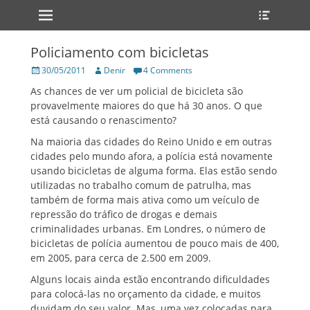
Primary Menu
Heade
Skip
Toggle
to
content
Policiamento com bicicletas
Posted
Author
30/05/2011
Denir
4 Comments
on
As chances de ver um policial de bicicleta são
provavelmente maiores do que há 30 anos. O que
está causando o renascimento?
Na maioria das cidades do Reino Unido e em outras
cidades pelo mundo afora, a polícia está novamente
usando bicicletas de alguma forma. Elas estão sendo
utilizadas no trabalho comum de patrulha, mas
também de forma mais ativa como um veículo de
repressão do tráfico de drogas e demais
criminalidades urbanas. Em Londres, o número de
bicicletas de polícia aumentou de pouco mais de 400,
em 2005, para cerca de 2.500 em 2009.
Alguns locais ainda estão encontrando dificuldades
para colocá-las no orçamento da cidade, e muitos
duvidam do seu valor. Mas, uma vez colocadas para