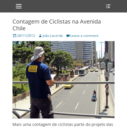
Primary Menu
Heade
Skip
Toggle
to
content
Contagem de Ciclistas na Avenida
Chile
Posted
Author
28/11/2012
João Lacerda
Leave a comment
on
Mais uma contagem de ciclistas parte do projeto das