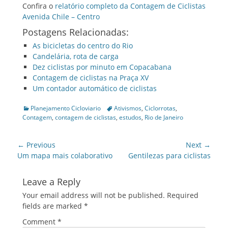
Confira o
relatório completo da Contagem de Ciclistas
Avenida Chile – Centro
Postagens Relacionadas:
As bicicletas do centro do Rio
Candelária, rota de carga
Dez ciclistas por minuto em Copacabana
Contagem de ciclistas na Praça XV
Um contador automático de ciclistas
Categories
Tags
Planejamento Cicloviario
Ativismos
,
Ciclorrotas
,
Contagem
,
contagem de ciclistas
,
estudos
,
Rio de Janeiro
Post
← Previous
Next →
navigation
Previous
Next
Um mapa mais colaborativo
Gentilezas para ciclistas
post:
post:
Leave a Reply
Your email address will not be published.
Required
fields are marked
*
Comment
*