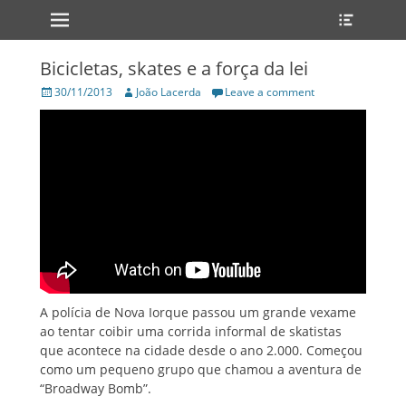
Primary Menu
Heade
Skip
Toggle
to
content
Bicicletas, skates e a força da lei
Posted
Author
30/11/2013
João Lacerda
Leave a comment
on
A polícia de Nova Iorque passou um grande vexame
ao tentar coibir uma corrida informal de skatistas
que acontece na cidade desde o ano 2.000. Começou
como um pequeno grupo que chamou a aventura de
“Broadway Bomb”.