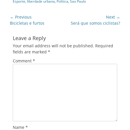
Esporte
,
liberdade urbana
,
Politica
,
Sao Paulo
Post
← Previous
Next →
navigation
Previous
Next
Bicicletas e furtos
Será que somos ciclistas?
post:
post:
Leave a Reply
Your email address will not be published.
Required
fields are marked
*
Comment
*
Name
*