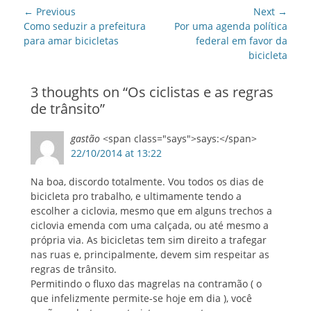
Post
← Previous
Next →
navigation
Previous
Next
Como seduzir a prefeitura
Por uma agenda política
post:
post:
para amar bicicletas
federal em favor da
bicicleta
3 thoughts on “
Os ciclistas e as regras
de trânsito
”
gastão
<span class="says">says:</span>
22/10/2014 at 13:22
Na boa, discordo totalmente. Vou todos os dias de
bicicleta pro trabalho, e ultimamente tendo a
escolher a ciclovia, mesmo que em alguns trechos a
ciclovia emenda com uma calçada, ou até mesmo a
própria via. As bicicletas tem sim direito a trafegar
nas ruas e, principalmente, devem sim respeitar as
regras de trânsito.
Permitindo o fluxo das magrelas na contramão ( o
que infelizmente permite-se hoje em dia ), você