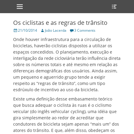
Primary Menu
Heade
Skip
Toggle
to
content
Os ciclistas e as regras de trânsito
Posted
Author
21/10/2014
João Lacerda
3 Comments
on
Onde houver infraestrutura para a circulação de
bicicletas, haverão ciclistas dispostos a utilizar os
espaços concedidos. O planejamento, execução e
interligação da rede cicloviária terão influência direta
sobre os números totais e até mesmo em relação as
diferenças demográficas dos usuários. Ainda assim,
um pequeno e aguerrido grupo tende a exigir
respeito as “regras de trânsito”, como um tipo
esdrúxulo de incentivo ao uso da bicicleta.
Existe uma definição desse embasamento teórico
que busca adequar o ciclista às ruas é o ciclismo
veicular (do inglês vehicular cycling), uma idéia que
gira simplesmente ao redor de acreditar que
condutores de bicicleta sejam apenas “mais um” dos
atores do trânsito. E que, além disso, obedeçam os