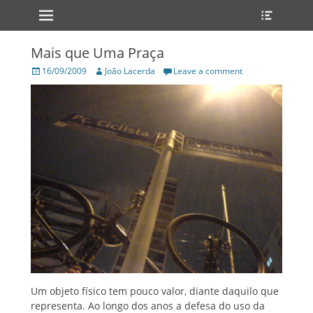
Primary Menu
Heade
Skip
Toggle
to
content
Mais que Uma Praça
Posted
Author
16/09/2009
João Lacerda
Leave a comment
on
Um objeto físico tem pouco valor, diante daquilo que
representa. Ao longo dos anos a defesa do uso da