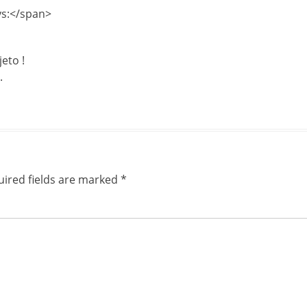
ys:</span>
eto !
.
ired fields are marked
*