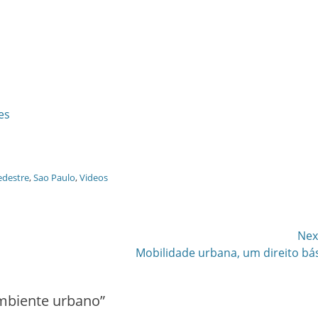
es
edestre
,
Sao Paulo
,
Videos
Nex
Next
Mobilidade urbana, um direito bá
post:
ambiente urbano
”