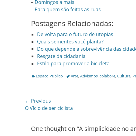
–
Domingos a mais
–
Para quem são feitas as ruas
Postagens Relacionadas:
De volta para o futuro de utopias
Quais sementes você planta?
Do que depende a sobrevivência das cidad
Resgate da cidadania
Estilo para promover a bicicleta
Categories
Tags
Espaco Publico
Arte
,
Ativismos
,
colabore
,
Cultura
,
P
Post
← Previous
Previous
O Vício de ser ciclista
navigation
post:
One thought on “
A simplicidade no 