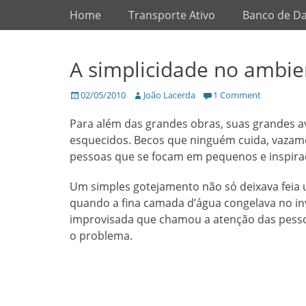
Primary Menu
Skip
Home
Transporte Ativo
Banco de D
to
content
A simplicidade no ambi
Posted
Author
02/05/2010
João Lacerda
1 Comment
on
Para além das grandes obras, suas grandes a
esquecidos. Becos que ninguém cuida, vaza
pessoas que se focam em pequenos e inspira
Um simples gotejamento não só deixava feia 
quando a fina camada d’água congelava no in
improvisada que chamou a atenção das pesso
o problema.