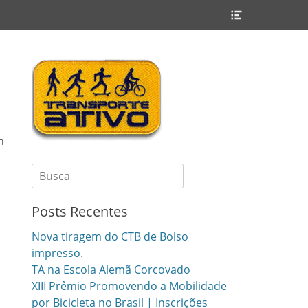
Header
Toggle
m
Search
for:
Posts Recentes
u
Nova tiragem do CTB de Bolso
impresso.
TA na Escola Alemã Corcovado
XIII Prêmio Promovendo a Mobilidade
por Bicicleta no Brasil | Inscrições