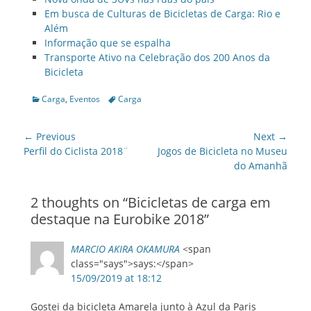
Em busca de Culturas de Bicicletas de Carga: Rio e
Além
Informação que se espalha
Transporte Ativo na Celebração dos 200 Anos da
Bicicleta
Categories
Tags
Carga
,
Eventos
Carga
Post
← Previous
Next →
navigation
Previous
Next
Perfil do Ciclista 2018¨
Jogos de Bicicleta no Museu
post:
post:
do Amanhã
2 thoughts on “
Bicicletas de carga em
destaque na Eurobike 2018
”
MARCIO AKIRA OKAMURA
<span
class="says">says:</span>
15/09/2019 at 18:12
Gostei da bicicleta Amarela junto à Azul da Paris