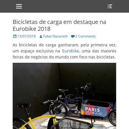
Primary Menu
Heade
Skip
Toggle
to
content
Bicicletas de carga em destaque na
Eurobike 2018
Posted
Author
13/07/2018
Fabio Nazareth
2 Comments
on
As bicicletas de carga ganharam, pela primeira vez,
um espaço exclusivo na
Eurobike
, uma das maiores
feiras de negócios do mundo com foco nas bicicletas.