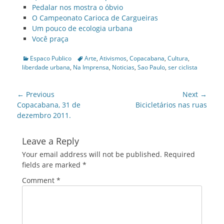
Pedalar nos mostra o óbvio
O Campeonato Carioca de Cargueiras
Um pouco de ecologia urbana
Você praça
Categories
Tags
Espaco Publico
Arte
,
Ativismos
,
Copacabana
,
Cultura
,
liberdade urbana
,
Na Imprensa
,
Noticias
,
Sao Paulo
,
ser ciclista
Post
← Previous
Next →
navigation
Previous
Next
Copacabana, 31 de
Bicicletários nas ruas
post:
post:
dezembro 2011.
Leave a Reply
Your email address will not be published.
Required
fields are marked
*
Comment
*