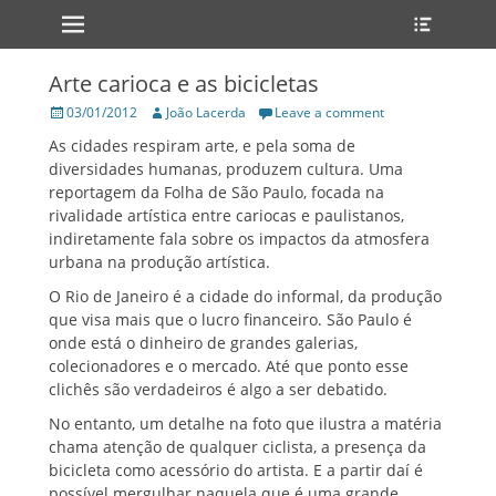
Primary Menu
Heade
Skip
Toggle
to
content
Arte carioca e as bicicletas
Posted
Author
03/01/2012
João Lacerda
Leave a comment
on
As cidades respiram arte, e pela soma de
diversidades humanas, produzem cultura. Uma
reportagem da Folha de São Paulo, focada na
rivalidade artística entre cariocas e paulistanos,
indiretamente fala sobre os impactos da atmosfera
urbana na produção artística.
O Rio de Janeiro é a cidade do informal, da produção
que visa mais que o lucro financeiro. São Paulo é
onde está o dinheiro de grandes galerias,
colecionadores e o mercado. Até que ponto esse
clichês são verdadeiros é algo a ser debatido.
No entanto, um detalhe na foto que ilustra a matéria
chama atenção de qualquer ciclista, a presença da
bicicleta como acessório do artista. E a partir daí é
possível mergulhar naquela que é uma grande