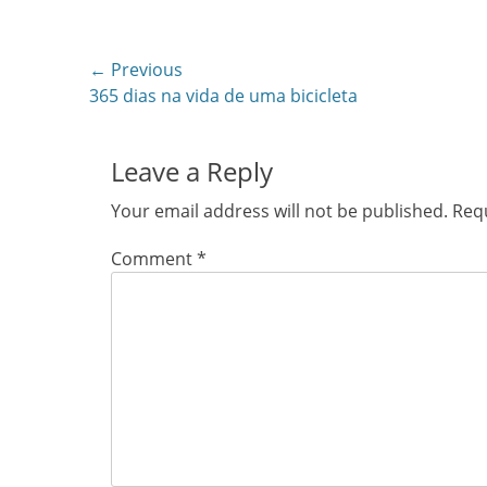
Post
← Previous
Previous
365 dias na vida de uma bicicleta
navigation
post:
Leave a Reply
Your email address will not be published.
Requ
Comment
*