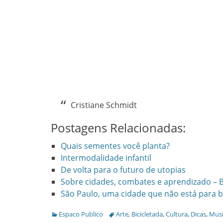
Cristiane Schmidt
Postagens Relacionadas:
Quais sementes você planta?
Intermodalidade infantil
De volta para o futuro de utopias
Sobre cidades, combates e aprendizado – B
São Paulo, uma cidade que não está para b
Categories
Tags
Espaco Publico
Arte
,
Bicicletada
,
Cultura
,
Dicas
,
Musi