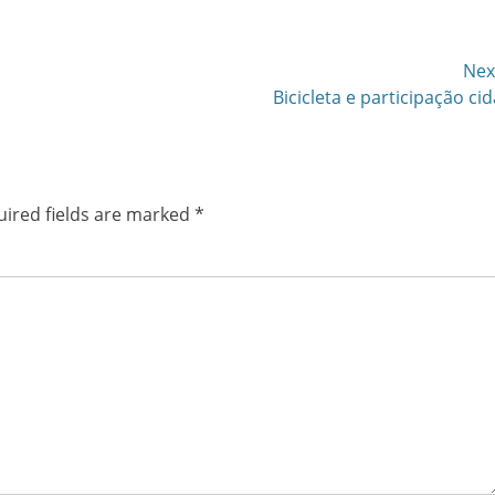
Nex
Next
Bicicleta e participação ci
post:
ired fields are marked
*