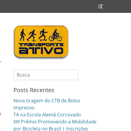
Header
Toggle
,
Search
for:
Posts Recentes
Nova tiragem do CTB de Bolso
impresso.
e
TA na Escola Alemã Corcovado
XIII Prêmio Promovendo a Mobilidade
por Bicicleta no Brasil | Inscrições