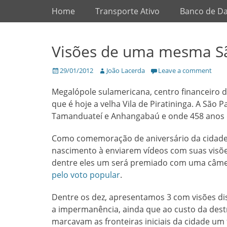
Primary Menu
Skip
Home
Transporte Ativo
Banco de D
to
content
Visões de uma mesma S
Posted
Author
29/01/2012
João Lacerda
Leave a comment
on
Megalópole sulamericana, centro financeiro d
que é hoje a velha Vila de Piratininga. A São 
Tamanduateí e Anhangabaú e onde 458 anos 
Como comemoração de aniversário da cidade, 
nascimento à enviarem vídeos com suas visões
dentre eles um será premiado com uma câmera
pelo voto popular
.
Dentre os dez, apresentamos 3 com visões dis
a impermanência, ainda que ao custo da destru
marcavam as fronteiras iniciais da cidade um 