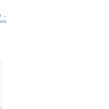
t →
dadã