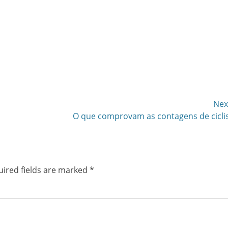
Nex
Next
O que comprovam as contagens de cicli
post:
ired fields are marked
*