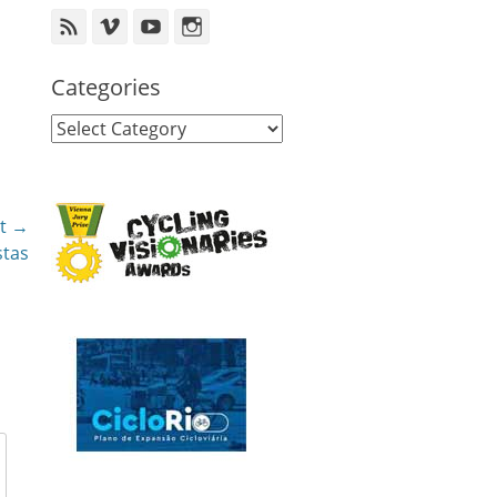
Feed
Vimeo
YouTube
Instagram
Categories
Categories
t →
stas