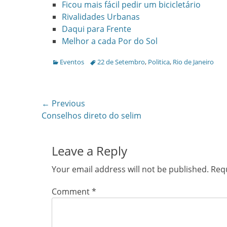
Ficou mais fácil pedir um bicicletário
Rivalidades Urbanas
Daqui para Frente
Melhor a cada Por do Sol
Categories
Tags
Eventos
22 de Setembro
,
Politica
,
Rio de Janeiro
Post
← Previous
Previous
Conselhos direto do selim
navigation
post:
Leave a Reply
Your email address will not be published.
Requ
Comment
*