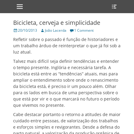
Primary Menu
Heade
Skip
Toggle
to
content
Bicicleta, cerveja e simplicidade
Posted
Author
20/10/2013
João Lacerda
1 Comment
on
Refletir sobre o passado é função de historiadores e
um trabalho árduo de reinterpretar o que já foi sob a
luz atual.
Talvez mais difícil seja definir tendências e entender
o tempo presente. Inglória e necessária tarefa. A
bicicleta está entre as “tendências” atuais, mas para
ampliar o entendimento sobre onde o renascimento
da bicicleta está, é preciso ir um pouco além. Olhar
para os lados em busca de uma perspectiva sobre o
que está por vir e o que marcará no futuro o período
que vivemos no presente.
Cabe destacar portanto o retorno a atitudes de maior
cuidado entre pessoas, de valorização dos trabalhos
e esforços simples e revigorantes. Desde a defesa do
parto natural, a valorização da produção orgânica de