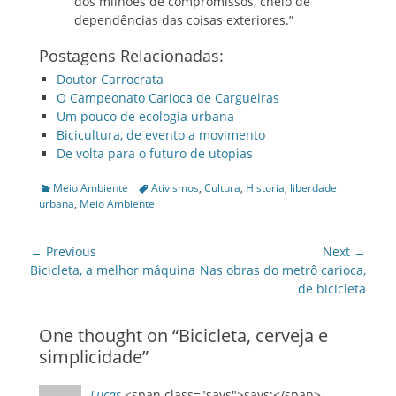
dos milhões de compromissos, cheio de
dependências das coisas exteriores.”
Postagens Relacionadas:
Doutor Carrocrata
O Campeonato Carioca de Cargueiras
Um pouco de ecologia urbana
Bicicultura, de evento a movimento
De volta para o futuro de utopias
Categories
Tags
Meio Ambiente
Ativismos
,
Cultura
,
Historia
,
liberdade
urbana
,
Meio Ambiente
Post
← Previous
Next →
navigation
Previous
Next
Bicicleta, a melhor máquina
Nas obras do metrô carioca,
post:
post:
de bicicleta
One thought on “
Bicicleta, cerveja e
simplicidade
”
Lucas
<span class="says">says:</span>