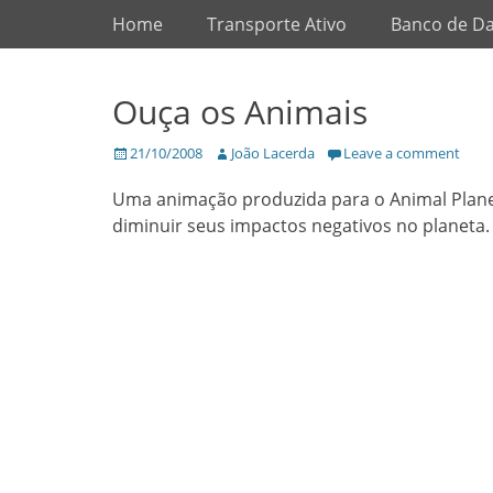
Primary Menu
Skip
Home
Transporte Ativo
Banco de D
to
content
Ouça os Animais
Posted
Author
21/10/2008
João Lacerda
Leave a comment
on
Uma animação produzida para o Animal Plane
diminuir seus impactos negativos no planeta.