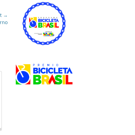
t →
urno