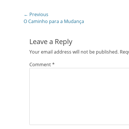
Post
← Previous
Previous
O Caminho para a Mudança
navigation
post:
Leave a Reply
Your email address will not be published.
Requ
Comment
*