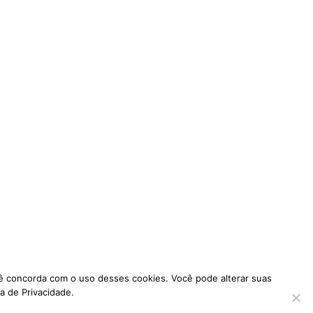
ocê concorda com o uso desses cookies. Você pode alterar suas
a de Privacidade.
Full Frame by
Catch Themes