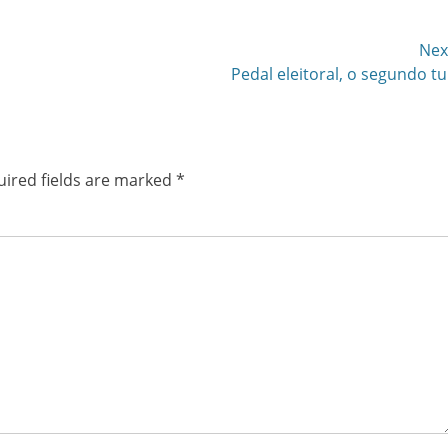
Nex
Next
Pedal eleitoral, o segundo t
post:
ired fields are marked
*