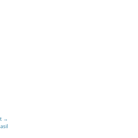
t →
asil