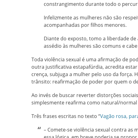
constrangimento durante todo o percurs
Infelizmente as mulheres não são res
acompanhadas por filhos menores.
Diante do exposto, tomo a liberdade de 
assédio às mulheres são comuns e cabe a
Toda violência sexual é uma afirmação de po
outra justificativa estapafúrdia, acredita es
crença, subjuga a mulher pelo uso da força. H
trânsito: reafirmação de poder por quem o de
Ao invés de buscar reverter distorções sociais
simplesmente reafirma como natural/normal 
Três frases escritas no texto “
Vagão rosa, par
– Comete-se violência sexual contra as 
essa lógica, em breve poderia se propor