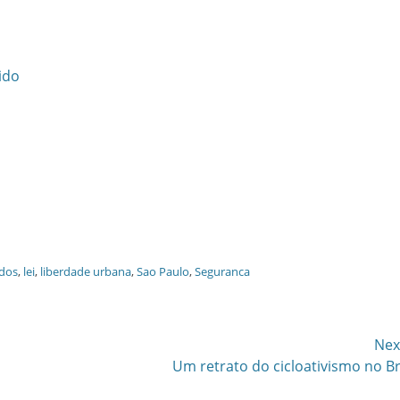
ido
dos
,
lei
,
liberdade urbana
,
Sao Paulo
,
Seguranca
Nex
Next
Um retrato do cicloativismo no Br
post: