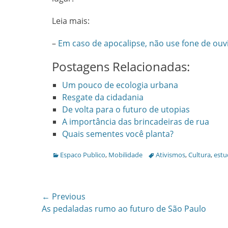
Leia mais:
–
Em caso de apocalipse, não use fone de ouv
Postagens Relacionadas:
Um pouco de ecologia urbana
Resgate da cidadania
De volta para o futuro de utopias
A importância das brincadeiras de rua
Quais sementes você planta?
Categories
Tags
Espaco Publico
,
Mobilidade
Ativismos
,
Cultura
,
estu
Post
← Previous
Previous
As pedaladas rumo ao futuro de São Paulo
navigation
post: