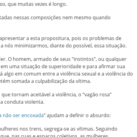
o, que muitas vezes é longo.
peitadas nessas composições nem mesmo quando
apresentar a esta propositura, pois os problemas de
 nós minimizarmos, diante do possível, essa situação.
der. O homem, armado de seus “instintos”, ou qualquer
tar em uma situação de superioridade e para afirmar sua
á algo em comum entre a violência sexual e a violência do
tém somada a culpabilização da vítima.
 que tornam aceitável a violência, o “vagão rosa”
a conduta violenta.
a não ser encoxada
” ajudam a definir o absurdo:
mulheres nos trens, segrega-se as vítimas. Seguindo
 que, nas ruas e espaços coletivos, as mulheres