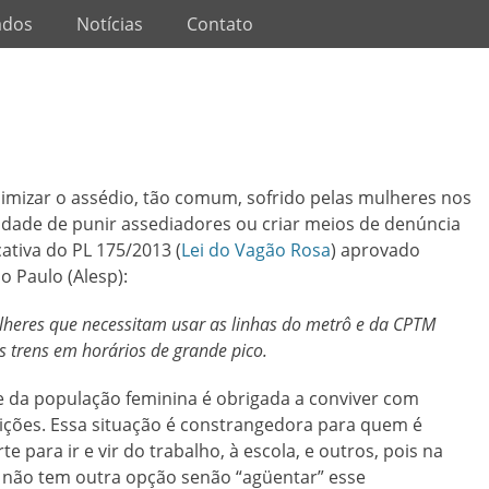
ados
Notícias
Contato
imizar o assédio, tão comum, sofrido pelas mulheres nos
ssidade de punir assediadores ou criar meios de denúncia
icativa do PL 175/2013 (
Lei do Vagão Rosa
) aprovado
o Paulo (Alesp):
eres que necessitam usar as linhas do metrô e da CPTM
 trens em horários de grande pico.
e da população feminina é obrigada a conviver com
ições. Essa situação é constrangedora para quem é
e para ir e vir do trabalho, à escola, e outros, pois na
s não tem outra opção senão “agüentar” esse