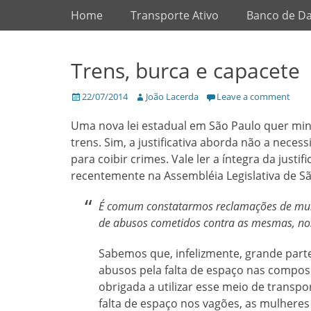
Primary Menu
Skip
Home
Transporte Ativo
Banco de D
to
content
Trens, burca e capacete
Posted
Author
22/07/2014
João Lacerda
Leave a comment
on
Uma nova lei estadual em São Paulo quer min
trens. Sim, a justificativa aborda não a nece
para coibir crimes. Vale ler a íntegra da justif
recentemente na Assembléia Legislativa de Sã
É comum constatarmos reclamações de mulh
de abusos cometidos contra as mesmas, nos
Sabemos que, infelizmente, grande part
abusos pela falta de espaço nas compos
obrigada a utilizar esse meio de transport
falta de espaço nos vagões, as mulhere