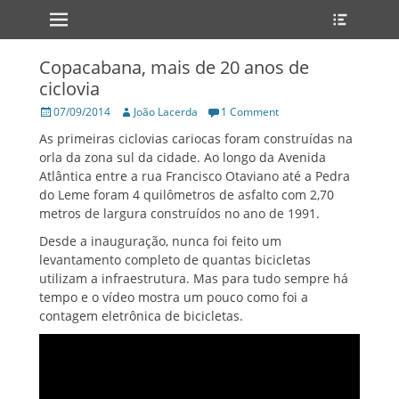
Primary Menu
Heade
Skip
Toggle
to
content
Copacabana, mais de 20 anos de
ciclovia
Posted
Author
07/09/2014
João Lacerda
1 Comment
on
As primeiras ciclovias cariocas foram construídas na
orla da zona sul da cidade. Ao longo da Avenida
Atlântica entre a rua Francisco Otaviano até a Pedra
do Leme foram 4 quilômetros de asfalto com 2,70
metros de largura construídos no ano de 1991.
Desde a inauguração, nunca foi feito um
levantamento completo de quantas bicicletas
utilizam a infraestrutura. Mas para tudo sempre há
tempo e o vídeo mostra um pouco como foi a
contagem eletrônica de bicicletas.