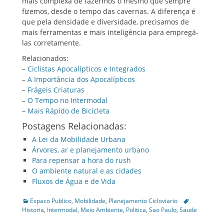
mais complexa de fazermos o mesmo que sempre
fizemos, desde o tempo das cavernas. A diferença é
que pela densidade e diversidade, precisamos de
mais ferramentas e mais inteligência para empregá-
las corretamente.
Relacionados:
–
Ciclistas Apocalípticos e Integrados
–
A Importância dos Apocalípticos
–
Frágeis Criaturas
–
O Tempo no Intermodal
–
Mais Rápido de Bicicleta
Postagens Relacionadas:
A Lei da Mobilidade Urbana
Árvores, ar e planejamento urbano
Para repensar a hora do rush
O ambiente natural e as cidades
Fluxos de Água e de Vida
Categories
Tags
Espaco Publico
,
Mobilidade
,
Planejamento Cicloviario
Historia
,
Intermodal
,
Meio Ambiente
,
Politica
,
Sao Paulo
,
Saude