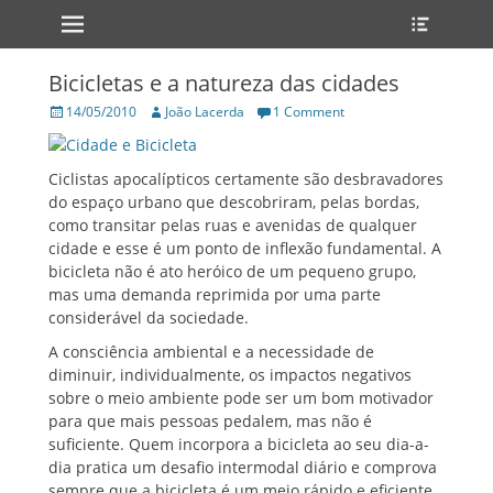
Primary Menu
Heade
Skip
Toggle
to
content
Bicicletas e a natureza das cidades
Posted
Author
14/05/2010
João Lacerda
1 Comment
on
Ciclistas apocalípticos certamente são desbravadores
do espaço urbano que descobriram, pelas bordas,
como transitar pelas ruas e avenidas de qualquer
cidade e esse é um ponto de inflexão fundamental. A
bicicleta não é ato heróico de um pequeno grupo,
mas uma demanda reprimida por uma parte
considerável da sociedade.
A consciência ambiental e a necessidade de
diminuir, individualmente, os impactos negativos
sobre o meio ambiente pode ser um bom motivador
para que mais pessoas pedalem, mas não é
suficiente. Quem incorpora a bicicleta ao seu dia-a-
dia pratica um desafio intermodal diário e comprova
sempre que a bicicleta é um meio rápido e eficiente