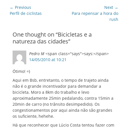
Post
← Previous
Next →
navigation
Previous
Next
Perfil de ciclistas
Para repensar a hora do
post:
post:
rush
One thought on “
Bicicletas e a
natureza das cidades
”
Pedro M
<span class="says">says:</span>
14/05/2010 at 10:21
Ótimo! =)
Aqui em Bsb, entretanto, o tempo de trajeto ainda
não é o grande incentivador para demandar a
bicicleta. Moro a 8km do trabalho e levo
aproximadamente 25min pedalando, contra 15min a
20min de carro (no trânsito desimpedido). Os
congestionamentos por aqui ainda não são grandes
os suficiente, hehehe.
Há que reconhecer que Lúcio Costa tentou fazer com