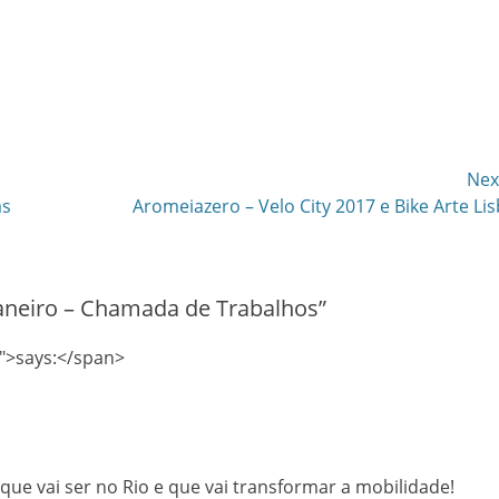
Nex
Next
as
Aromeiazero – Velo City 2017 e Bike Arte Li
post:
 Janeiro – Chamada de Trabalhos
”
">says:</span>
 que vai ser no Rio e que vai transformar a mobilidade!