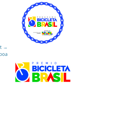
t →
sboa