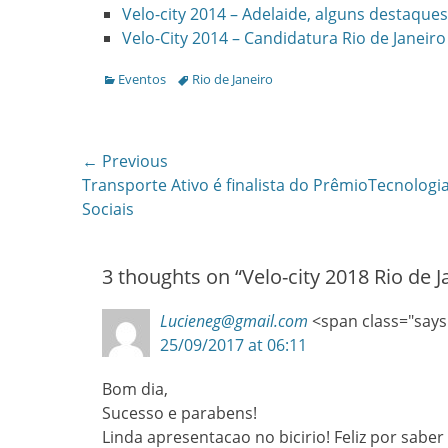
Velo-city 2014 – Adelaide, alguns destaques
Velo-City 2014 – Candidatura Rio de Janeiro
Categories
Tags
Eventos
Rio de Janeiro
Post
← Previous
Previous
Transporte Ativo é finalista do PrêmioTecnologi
navigation
post:
Sociais
3 thoughts on “
Velo-city 2018 Rio de
Lucieneg@gmail.com
<span class="says
25/09/2017 at 06:11
Bom dia,
Sucesso e parabens!
Linda apresentacao no bicirio! Feliz por saber