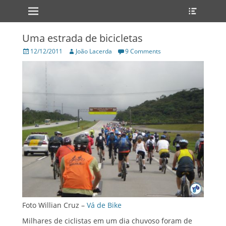
Primary Menu
Heade
Skip
Toggle
to
content
Uma estrada de bicicletas
Posted
Author
12/12/2011
João Lacerda
9 Comments
on
Foto Willian Cruz –
Vá de Bike
Milhares de ciclistas em um dia chuvoso foram de