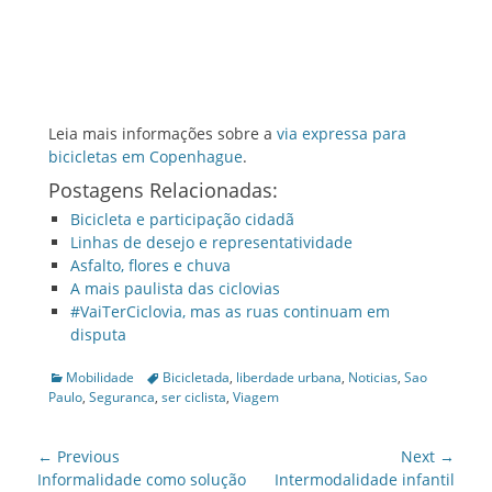
Leia mais informações sobre a
via expressa para
bicicletas em Copenhague
.
Postagens Relacionadas:
Bicicleta e participação cidadã
Linhas de desejo e representatividade
Asfalto, flores e chuva
A mais paulista das ciclovias
#VaiTerCiclovia, mas as ruas continuam em
disputa
Categories
Tags
Mobilidade
Bicicletada
,
liberdade urbana
,
Noticias
,
Sao
Paulo
,
Seguranca
,
ser ciclista
,
Viagem
Post
← Previous
Next →
navigation
Previous
Next
Informalidade como solução
Intermodalidade infantil