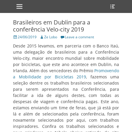
Primary Menu
Heade
Skip
Toggle
to
content
Brasileiros em Dublin para a
conferência Velo-city 2019
Posted
Author
24/06/2019
Ze Lobo
Leave a comment
on
Desde 2015 levamos, em parceria com o Banco Itaú,
uma delegação de brasileiros para a Conferência
Velo-city, maior encontro mundial sobre mobilidade
por bicicletas, que este ano acontece em Dublin, na
Irlanda. Além dos vencedores do Prêmio
Promovendo
a Mobilidade por Bicicletas 2019
, fazemos uma
seleção dentre os trabalhos brasileiros selecionados
para serem apresentados na Conferência, para
facilitar a ida de alguns destes, com todas as
despesas de viagem e conferência pagas. Este ano,
estamos enviando um time de feras, que já está por
lá e além de selecionados pela conferência, foram
novamente selecionados por aqui, com trabalhos
inspiradores. Confira os trabalhos selecionados e