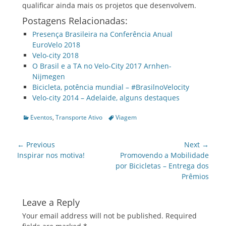
qualificar ainda mais os projetos que desenvolvem.
Postagens Relacionadas:
Presença Brasileira na Conferência Anual
EuroVelo 2018
Velo-city 2018
O Brasil e a TA no Velo-City 2017 Arnhen-
Nijmegen
Bicicleta, potência mundial – #BrasilnoVelocity
Velo-city 2014 – Adelaide, alguns destaques
Categories
Tags
Eventos
,
Transporte Ativo
Viagem
Post
← Previous
Next →
navigation
Previous
Next
Inspirar nos motiva!
Promovendo a Mobilidade
post:
post:
por Bicicletas – Entrega dos
Prêmios
Leave a Reply
Your email address will not be published.
Required