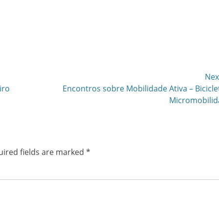
Nex
Next
iro
Encontros sobre Mobilidade Ativa – Bicicle
post:
Micromobili
ired fields are marked
*