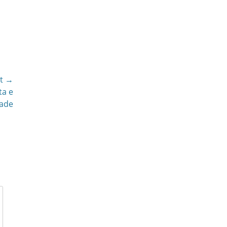
t →
ta e
dade