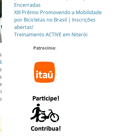
Encerradas
XIII Prêmio Promovendo a Mobilidade
por Bicicletas no Brasil | Inscrições
abertas!
Treinamento ACTIVE em Niterói
s
ã
s
s
e
m
o