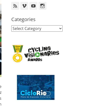
Feed
Vimeo
YouTube
Instagram
Categories
Categories
e
z
s
m