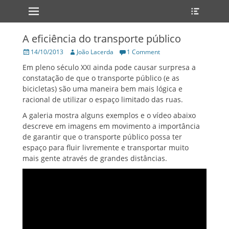
Primary Menu
Heade
Skip
Toggle
to
content
A eficiência do transporte público
Posted
Author
14/10/2013
João Lacerda
1 Comment
on
Em pleno século XXI ainda pode causar surpresa a
constatação de que o transporte público (e as
bicicletas) são uma maneira bem mais lógica e
racional de utilizar o espaço limitado das ruas.
A galeria mostra alguns exemplos e o vídeo abaixo
descreve em imagens em movimento a importância
de garantir que o transporte público possa ter
espaço para fluir livremente e transportar muito
mais gente através de grandes distâncias.