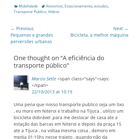
Categories
Tags
Mobilidade
Ativismos
,
Estacionamento
,
estudos
,
Transporte Publico
,
Videos
Post
← Previous
Next →
navigation
Previous
Next
Pequenas e grandes
Bicicleta, a melhor máquina
post:
post:
perversões urbanas
One thought on “
A eficiência do
transporte público
”
Marcio Sette
<span class="says">says:
</span>
22/10/2013 at 10:19
Uma pena que nosso transporte publico seja um lixo
, eu moro em Niteroi e trabalho na Tijuca , utilizo um
bicicleta dobrável ,para me deslocar de casa ate a
estação das barcas em Niteroi e depois da praça 15
ate a Tijuca , na voltaa mesma coisa , demoro em
media 01:15hs nesse trajeto , quando não da