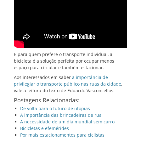
E para quem prefere o transporte individual, a
bicicleta é a solução perfeita por ocupar menos
espaço para circular e também estacionar.
Aos interessados em saber
a importância de
privilegiar o transporte público nas ruas da cidade
,
vale a leitura do texto de Eduardo Vasconcellos.
Postagens Relacionadas:
De volta para o futuro de utopias
A importância das brincadeiras de rua
A necessidade de um dia mundial sem carro
Bicicletas e efemérides
Por mais estacionamentos para ciclistas