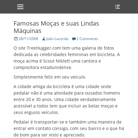
Primary Menu
Heade
Skip
Toggle
to
content
Famosas Moças e suas Lindas
Máquinas
Posted
Author
28/11/2008
João Lacerda
2 Comments
on
O site TreeHugger.com tem uma galeria de fotos
dedicada as celebridades femininas em bicicleta. A
moça acima é Scout Niblett uma cantora e
compositora estadunidense.
Simplesmente feliz em seu veículo.
A cidade amiga da bicicleta é uma cidade onde
pedalar não é uma atividade para ousados homens
entre 20 e 30 anos. Uma cidade verdadeiramente
acessível a todos tem que incluir as belas moças e
seus esguios veículos.
Pedalar é transportar-se e também uma maneira de
entrar em contato consigo, com seu bairro e o que há
de bom para ser visto e apreciado.