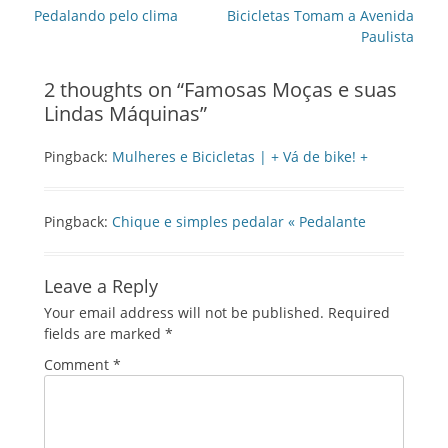
navigation
Previous
Next
Pedalando pelo clima
Bicicletas Tomam a Avenida
post:
post:
Paulista
2 thoughts on “
Famosas Moças e suas
Lindas Máquinas
”
Pingback:
Mulheres e Bicicletas | + Vá de bike! +
Pingback:
Chique e simples pedalar « Pedalante
Leave a Reply
Your email address will not be published.
Required
fields are marked
*
Comment
*