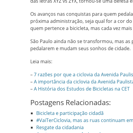
das letras XYZ vs ZYX, tornou-se uma defesa em
Os avanços nas conquistas para quem pedala 
próxima administração, seja qual for a cor do 
quem pertence a bicicleta, mas cada vez mais 
São Paulo ainda não se transformou, mas as
pedalarem e mudam seus sonhos de cidade.
Leia mais:
–
7 razões por que a ciclovia da Avenida Paulis
–
A importância da ciclovia da Avenida Paulist
–
A História dos Estudos de Bicicletas na CET
Postagens Relacionadas:
Bicicleta e participação cidadã
#VaiTerCiclovia, mas as ruas continuam em
Resgate da cidadania