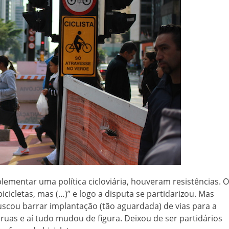
mentar uma política cicloviária, houveram resistências. O
icicletas, mas (…)” e logo a disputa se partidarizou. Mas
scou barrar implantação (tão aguardada) de vias para a
 ruas e aí tudo mudou de figura. Deixou de ser partidários