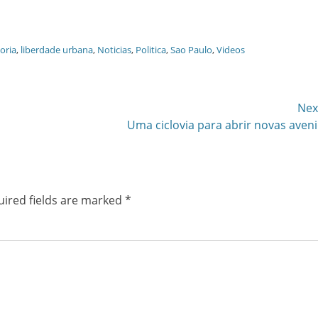
oria
,
liberdade urbana
,
Noticias
,
Politica
,
Sao Paulo
,
Videos
Nex
Next
o
Uma ciclovia para abrir novas aven
post:
ired fields are marked
*