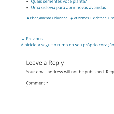
Quais sementes você planta?
Uma ciclovia para abrir novas avenidas
Categories
Tags
Planejamento Cicloviario
Ativismos
,
Bicicletada
,
Hist
Post
← Previous
Previous
A bicicleta segue o rumo do seu próprio coraçã
navigation
post:
Leave a Reply
Your email address will not be published.
Requ
Comment
*