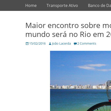
Primary Menu
Skip
Home
Transporte Ativo
Banco de D
to
content
Maior encontro sobre mo
mundo será no Rio em 
Posted
Author
15/02/2016
João Lacerda
2 Comments
on