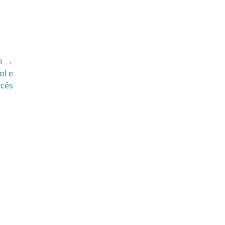
t →
ol e
ncês