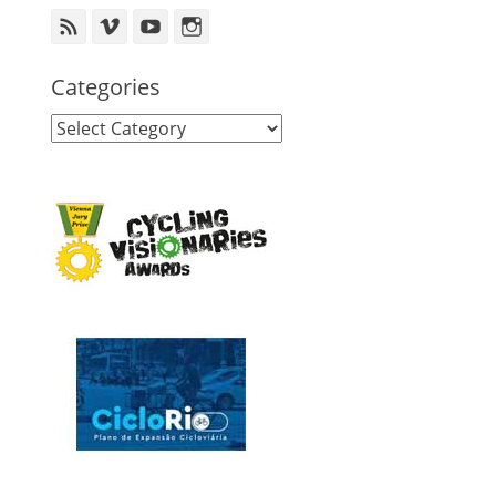
Feed
Vimeo
YouTube
Instagram
Categories
Categories
u