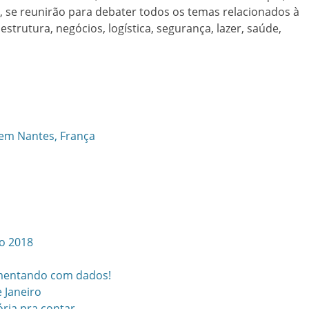
, se reunirão para debater todos os temas relacionados à
aestrutura, negócios, logística, segurança, lazer, saúde,
5 em Nantes, França
io 2018
limentando com dados!
e Janeiro
ória pra contar