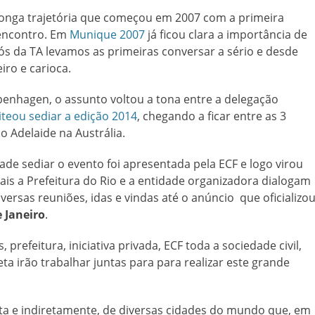
longa trajetória que começou em 2007 com a primeira
 encontro. Em
Munique 2007
já ficou clara a importância de
Nós da TA levamos as primeiras conversar a sério e desde
iro e carioca.
penhagen, o assunto voltou a tona entre a delegação
eiteou sediar a edição 2014
, chegando a ficar entre as 3
o Adelaide na Austrália.
dade sediar o evento foi apresentada pela ECF e logo virou
ais a Prefeitura do Rio e a entidade organizadora dialogam
iversas reuniões, idas e vindas até o anúncio que oficializo
e Janeiro
.
refeitura, iniciativa privada, ECF toda a sociedade civil,
ta irão trabalhar juntas para para realizar este grande
eta e indiretamente, de diversas cidades do mundo que, em