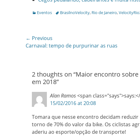
Categories
Tags
Eventos
BrasilnoVelocity
,
Rio de Janeiro
,
VelocityRi
Post
← Previous
Previous
Carnaval: tempo de purpurinar as ruas
navigation
post:
2 thoughts on “
Maior encontro sobre 
em 2018
”
Alan Ramos
<span class="says">says:<
15/02/2016 at 20:08
Tomara que nesse encontro decidam reduzir o 
torno de 70% do valor da bike. Os ciclistas 
aderiu ao esporte/opção de transporte!