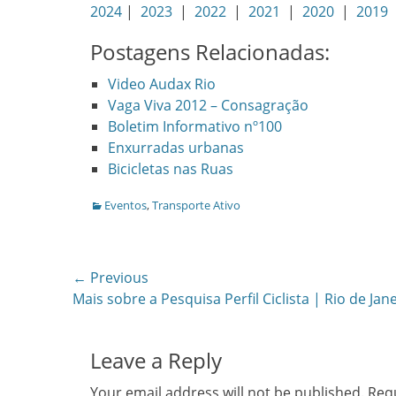
2024
|
2023
|
2022
|
2021
|
2020
|
2019
Postagens Relacionadas:
Video Audax Rio
Vaga Viva 2012 – Consagração
Boletim Informativo nº100
Enxurradas urbanas
Bicicletas nas Ruas
Categories
Eventos
,
Transporte Ativo
Post
← Previous
Previous
Mais sobre a Pesquisa Perfil Ciclista | Rio de Jan
navigation
post:
Leave a Reply
Your email address will not be published.
Requ