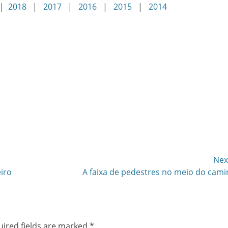
|
2018
|
2017
|
2016
|
2015
|
2014
Nex
Next
eiro
A faixa de pedestres no meio do cam
post:
ired fields are marked
*