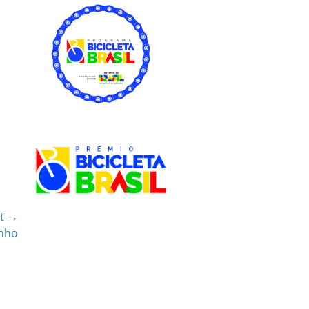
t →
inho