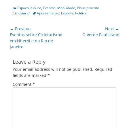
Categories
Espaco Publico
,
Eventos
,
Mobilidade
,
Planejamento
Tags
Cicloviario
Apresentacao
,
Esporte
,
Politica
Post
← Previous
Next →
navigation
Previous
Next
Eventos sobre Cicloturismo
O Verde Paulistano
post:
post:
em Niterói e no Rio de
Janeiro
Leave a Reply
Your email address will not be published.
Required
fields are marked
*
Comment
*