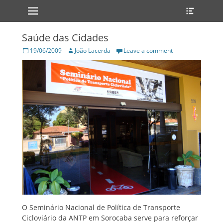
Primary Menu
Heade
Skip
Toggle
to
content
Saúde das Cidades
Posted
Author
19/06/2009
João Lacerda
Leave a comment
on
O Seminário Nacional de Política de Transporte
Cicloviário da ANTP em Sorocaba serve para reforçar