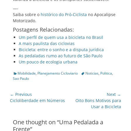
—-
Saiba sobre o
histórico do Pró-Ciclista
no Apocalipse
Motorizado.
Postagens Relacionadas:
Um perfil de quem usa a bicicleta no Brasil
A mais paulista das ciclovias
Bicicleta: entre o sonho e a disputa jurídica
As pedaladas rumo ao futuro de São Paulo
Um pouco de ecologia urbana
Categories
Tags
Mobilidade
,
Planejamento Cicloviario
Noticias
,
Politica
,
Sao Paulo
Post
← Previous
Next →
navigation
Previous
Next
Cicloliberdade em Números
Oito Bons Motivos para
post:
post:
Usar a Bicicleta
One thought on “
Uma Pedalada a
Frente
”