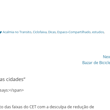
Tags
Acalmia no Transito
,
Ciclofaixa
,
Dicas
,
Espaco-Compartilhado
,
estudos
,
Nex
Next
Bazar de Bicicl
post:
as cidades
”
says:</span>
ento das faixas do CET com a desculpa de redução de