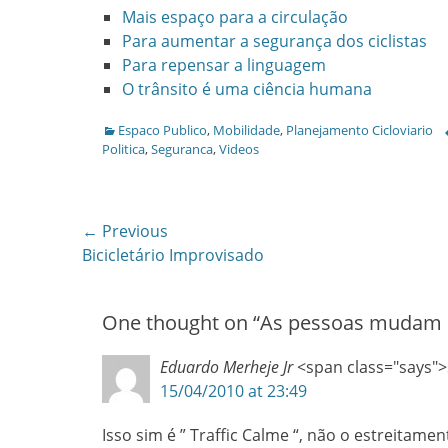
Mais espaço para a circulação
Para aumentar a segurança dos ciclistas
Para repensar a linguagem
O trânsito é uma ciência humana
Categories
Espaco Publico
,
Mobilidade
,
Planejamento Cicloviario
Politica
,
Seguranca
,
Videos
Post
← Previous
Previous
Bicicletário Improvisado
navigation
post:
One thought on “
As pessoas mudam 
Eduardo Merheje Jr
<span class="says">
15/04/2010 at 23:49
Isso sim é ” Traffic Calme “, não o estreitam