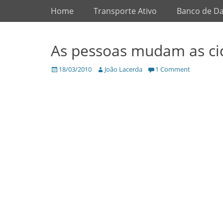
Primary Menu
Skip
Home
Transporte Ativo
Banco de D
to
content
As pessoas mudam as ci
Posted
Author
18/03/2010
João Lacerda
1 Comment
on