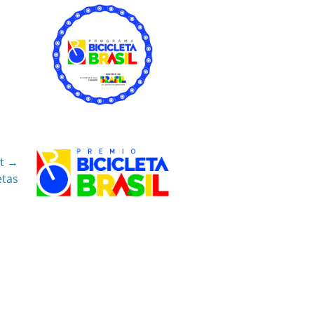
t →
etas