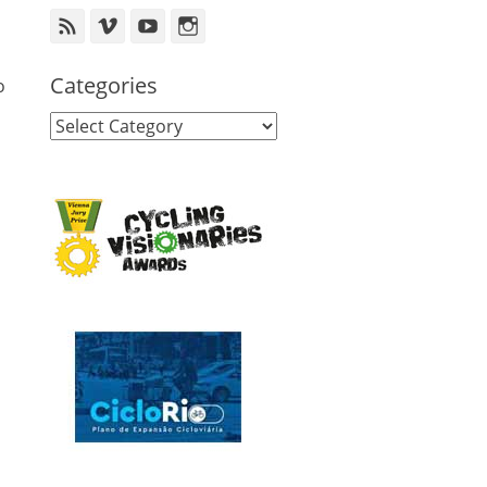
Feed
Vimeo
YouTube
Instagram
Categories
o
Categories