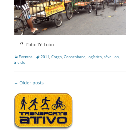
Foto: Zé Lobo
Categories
Tags
Eventos
2011
,
Carga
,
Copacabana
,
logística
,
réveillon
,
triciclo
Post
← Older posts
navigation