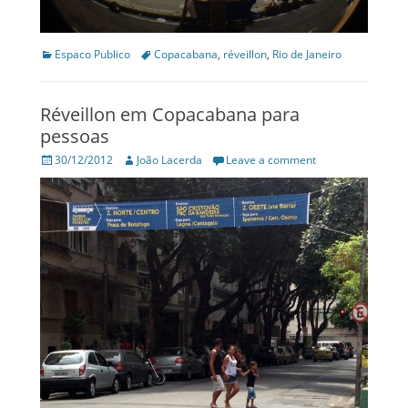
Categories
Tags
Espaco Publico
Copacabana
,
réveillon
,
Rio de Janeiro
Réveillon em Copacabana para
pessoas
Posted
Author
30/12/2012
João Lacerda
Leave a comment
on