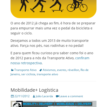
O ano de 2012 já chega ao fim, é hora de se preparar
para empurrar mais uma vez o pedal da bicicleta e
seguir o ciclo.
Desejamos a todos um 2013 de muito transporte
ativo. Força nos pés, nas rodinhas e no pedal!
E para quem ficou curioso pra saber como foi o ano
de 2012 para a nós da Transporte Ativo,
confiram
nossa retrospectiva
.
Categories
Tags
Transporte Ativo
Ativismos
,
evento
,
réveillon
,
Rio de
Janeiro
,
ser ciclista
,
transporte ativo
Mobilidade+ Logística
Posted
Author
22/11/2012
João Lacerda
Leave a comment
on