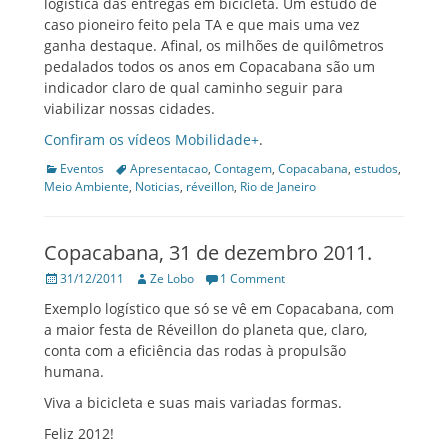
logística das entregas em bicicleta. Um estudo de
caso pioneiro feito pela TA e que mais uma vez
ganha destaque. Afinal, os milhões de quilômetros
pedalados todos os anos em Copacabana são um
indicador claro de qual caminho seguir para
viabilizar nossas cidades.
Confiram os vídeos Mobilidade+
.
Categories
Tags
Eventos
Apresentacao
,
Contagem
,
Copacabana
,
estudos
,
Meio Ambiente
,
Noticias
,
réveillon
,
Rio de Janeiro
Copacabana, 31 de dezembro 2011.
Posted
Author
31/12/2011
Ze Lobo
1 Comment
on
Exemplo logístico que só se vê em Copacabana, com
a maior festa de Réveillon do planeta que, claro,
conta com a eficiência das rodas à propulsão
humana.
Viva a bicicleta e suas mais variadas formas.
Feliz 2012!