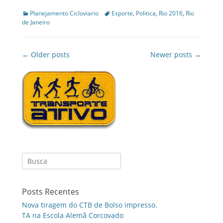
Categories
Tags
Planejamento Cicloviario
Esporte
,
Politica
,
Rio 2016
,
Rio
de Janeiro
Post
← Older posts
Newer posts →
navigation
Search
for:
Posts Recentes
Nova tiragem do CTB de Bolso impresso.
TA na Escola Alemã Corcovado