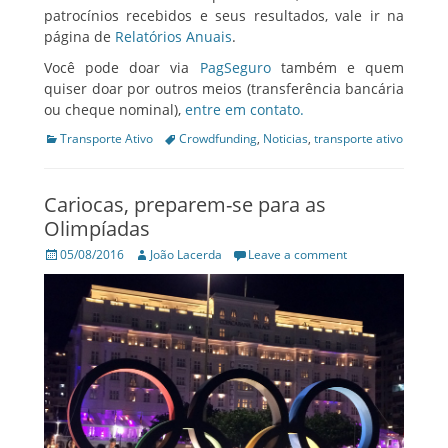
patrocínios recebidos e seus resultados, vale ir na
página de
Relatórios Anuais
.
Você pode doar via
PagSeguro
também e quem
quiser doar por outros meios (transferência bancária
ou cheque nominal),
entre em contato.
Categories
Tags
Transporte Ativo
Crowdfunding
,
Noticias
,
transporte ativo
Cariocas, preparem-se para as
Olimpíadas
Posted
Author
05/08/2016
João Lacerda
Leave a comment
on