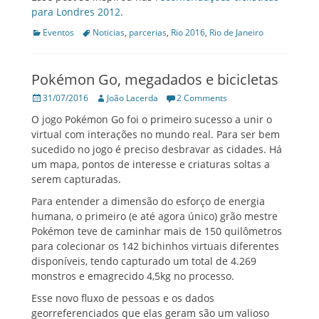
para Londres 2012
.
Categories
Tags
Eventos
Noticias
,
parcerias
,
Rio 2016
,
Rio de Janeiro
Pokémon Go, megadados e bicicletas
Posted
Author
31/07/2016
João Lacerda
2 Comments
on
O jogo Pokémon Go foi o primeiro sucesso a unir o
virtual com interações no mundo real. Para ser bem
sucedido no jogo é preciso desbravar as cidades. Há
um mapa, pontos de interesse e criaturas soltas a
serem capturadas.
Para entender a dimensão do esforço de energia
humana, o primeiro (e até agora único) grão mestre
Pokémon teve de caminhar mais de 150 quilômetros
para colecionar os 142 bichinhos virtuais diferentes
disponíveis, tendo capturado um total de 4.269
monstros e emagrecido 4,5kg no processo.
Esse novo fluxo de pessoas e os dados
georreferenciados que elas geram são um valioso