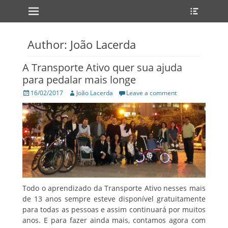
Primary Menu
Heade
Skip
Toggle
to
content
Author:
João Lacerda
A Transporte Ativo quer sua ajuda
para pedalar mais longe
Posted
Author
16/02/2017
João Lacerda
Leave a comment
on
Todo o aprendizado da Transporte Ativo nesses mais
de 13 anos sempre esteve disponível gratuitamente
para todas as pessoas e assim continuará por muitos
anos. E para fazer ainda mais, contamos agora com