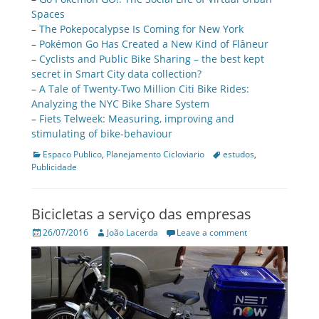
Spaces
–
The Pokepocalypse Is Coming for New York
–
Pokémon Go Has Created a New Kind of Flâneur
–
Cyclists and Public Bike Sharing – the best kept
secret in Smart City data collection?
–
A Tale of Twenty-Two Million Citi Bike Rides:
Analyzing the NYC Bike Share System
–
Fiets Telweek: Measuring, improving and
stimulating of bike-behaviour
Categories
Tags
Espaco Publico
,
Planejamento Cicloviario
estudos
,
Publicidade
Bicicletas a serviço das empresas
Posted
Author
26/07/2016
João Lacerda
Leave a comment
on