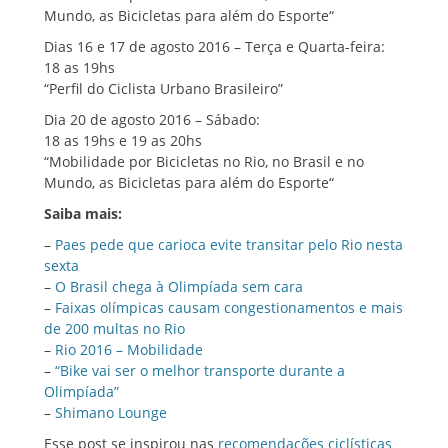
Mundo, as Bicicletas para além do Esporte“
Dias 16 e 17 de agosto 2016 – Terça e Quarta-feira:
18 as 19hs
“Perfil do Ciclista Urbano Brasileiro”
Dia 20 de agosto 2016 – Sábado:
18 as 19hs e 19 as 20hs
“Mobilidade por Bicicletas no Rio, no Brasil e no
Mundo, as Bicicletas para além do Esporte“
Saiba mais:
–
Paes pede que carioca evite transitar pelo Rio nesta
sexta
–
O Brasil chega à Olimpíada sem cara
–
Faixas olímpicas causam congestionamentos e mais
de 200 multas no Rio
–
Rio 2016 – Mobilidade
–
“Bike vai ser o melhor transporte durante a
Olimpíada”
–
Shimano Lounge
Esse post se inspirou nas
recomendações ciclísticas