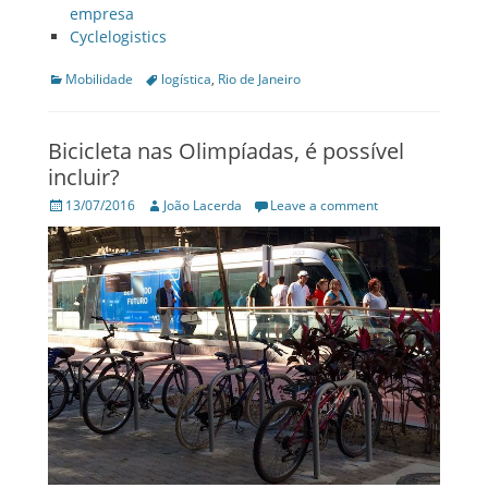
empresa
Cyclelogistics
Categories
Tags
Mobilidade
logística
,
Rio de Janeiro
Bicicleta nas Olimpíadas, é possível
incluir?
Posted
Author
13/07/2016
João Lacerda
Leave a comment
on