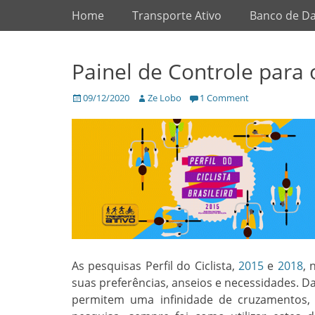
Primary Menu
Skip
Home
Transporte Ativo
Banco de D
to
content
Painel de Controle para o
Posted
Author
09/12/2020
Ze Lobo
1 Comment
on
As pesquisas Perfil do Ciclista,
2015
e
2018
, 
suas preferências, anseios e necessidades. D
permitem uma infinidade de cruzamentos, 