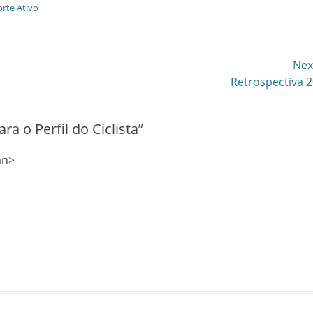
rte Ativo
Nex
Next
Retrospectiva 
post:
ra o Perfil do Ciclista
”
an>