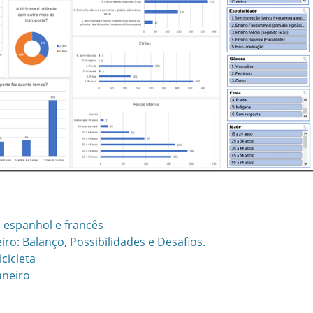
s, espanhol e francês
iro: Balanço, Possibilidades e Desafios.
icicleta
aneiro