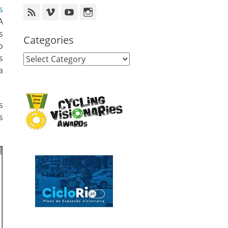
s
Feed
Vimeo
YouTube
Instagram
A
s
Categories
o
Categories
s
a
s
s