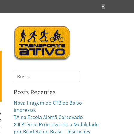
Header
Toggle
Search
for:
Posts Recentes
Nova tiragem do CTB de Bolso
impresso.
e
TA na Escola Alemã Corcovado
e
XIII Prêmio Promovendo a Mobilidade
a
por Bicicleta no Brasil | Inscrições