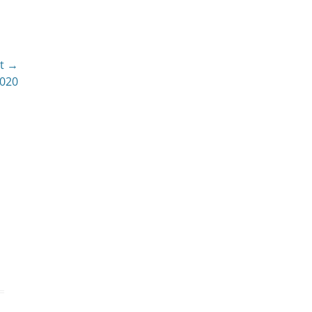
t →
2020