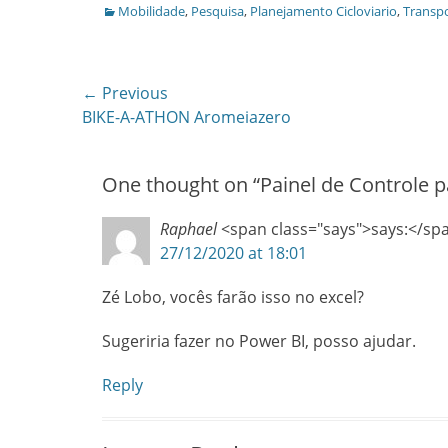
Categories
Mobilidade
,
Pesquisa
,
Planejamento Cicloviario
,
Transpo
Post
← Previous
Previous
BIKE-A-ATHON Aromeiazero
navigation
post:
One thought on “
Painel de Controle pa
Raphael
<span class="says">says:</sp
27/12/2020 at 18:01
Zé Lobo, vocês farão isso no excel?
Sugeriria fazer no Power BI, posso ajudar.
Reply