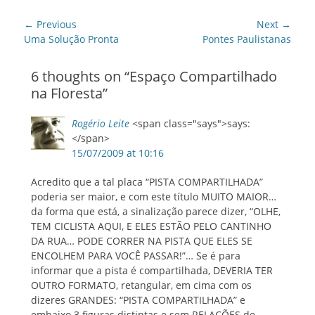
Post
← Previous
Next →
navigation
Previous
Next
Uma Solução Pronta
Pontes Paulistanas
post:
post:
6 thoughts on “
Espaço Compartilhado
na Floresta
”
Rogério Leite
<span class="says">says:
</span>
15/07/2009 at 10:16
Acredito que a tal placa “PISTA COMPARTILHADA”
poderia ser maior, e com este título MUITO MAIOR…
da forma que está, a sinalização parece dizer, “OLHE,
TEM CICLISTA AQUI, E ELES ESTÃO PELO CANTINHO
DA RUA… PODE CORRER NA PISTA QUE ELES SE
ENCOLHEM PARA VOCÊ PASSAR!”… Se é para
informar que a pista é compartilhada, DEVERIA TER
OUTRO FORMATO, retangular, em cima com os
dizeres GRANDES: “PISTA COMPARTILHADA” e
embaixo 3 figuras distintas e sem RELAÇÕES de