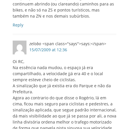
continuem abrindo (ou clareando) caminhos para as
bikes, e não só na ZS e pontos turísticos, mas
também na ZN e nos demais subúrbios.
Reply
zelobo
<span class="says">says:</span>
15/07/2009 at 12:36
Oi RC,
Na essência nada mudou, o espaço já era
compartilhado, a velocidade jjá era 40 e o local
sempre esteve cheio de ciclistas.
A sinalização que já existia era do Parque e não da
Prefeitura.
Agora ao contrario do que disse o Rogério, lá em
cima, ficou mais seguro para ciclistas e pedestres, a
sinalização aplicada, que segue padrão internacional,
dá mais visibilidade ao que já se passa por ali, a nova
linha divisória ordena melhor o trafego motorizado
de forma que naqyela pista sinuosa sua velocidade