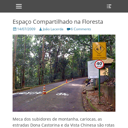
Primary Menu
Heade
Skip
Toggle
to
content
Espaço Compartilhado na Floresta
Posted
Author
14/07/2009
João Lacerda
6 Comments
on
Meca dos subidores de montanha, cariocas, as
estradas Dona Castorina e da Vista Chinesa são rotas