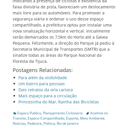
indicando a presença de ciclistas e existência da
faixa divisória de pista, favoreciam um deslocamento
mais livre para os automóveis. Para promover a
segurança viária e ordenar o uso desse espaço
compartilhado, a prefeitura optou por instalar uma
nova sinalização horizontal e vertical. Inicialmente
serão demarcados os 7,5km do Horto até a Gávea
Pequena. Felizmente, a direção do Parque já pediu à
Secretaria Municipal de Transportes (SMTR) que a
sinalize todas as áreas do Parque Nacional da
Floresta da Tijuca.
Postagens Relacionadas:
Para além da visibilidade
Um bairro para pessoas
Dois retratos da orla carioca
Mais espaço para a circulação
Princesinha do Mar, Rainha das Bicicletas
Categories
Tags
Espaco Publico
,
Planejamento Cicloviario
Acalmia no
Transito
,
Espaco-Compartilhado
,
Esporte
,
Meio Ambiente
,
Noticias
,
Pedestre
,
Politica
,
Rio de Janeiro